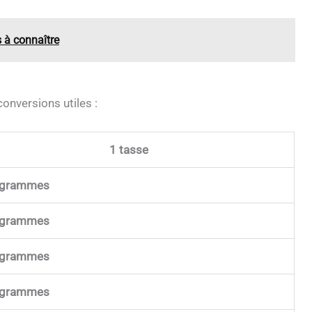
s à connaître
nversions utiles :
1 tasse
 grammes
 grammes
 grammes
 grammes