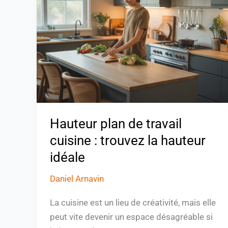
de
travail
cuisine
:
trouvez
la
hauteur
idéale
Hauteur plan de travail
cuisine : trouvez la hauteur
idéale
Daniel Arnavin
La cuisine est un lieu de créativité, mais elle
peut vite devenir un espace désagréable si