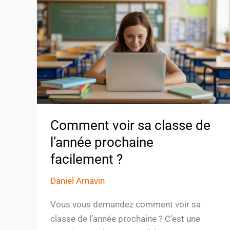
sa
classe
de
l’année
prochaine
facilement
?
Comment voir sa classe de
l’année prochaine
facilement ?
Daniel Arnavin
Vous vous demandez comment voir sa
classe de l’année prochaine ? C’est une