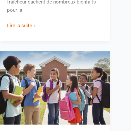
fraîcheur cachent de nombreux bienfaits
pour la
Lire la suite »
Comment
savoir
dans
quelle
classe
on
sera
l’année
prochaine