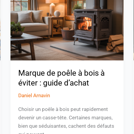
poêle
à
bois
à
éviter
:
guide
d’achat
Marque de poêle à bois à
éviter : guide d’achat
Daniel Arnavin
Choisir un poêle à bois peut rapidement
devenir un casse-tête. Certaines marques,
bien que séduisantes, cachent des défauts