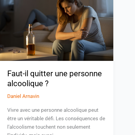
quitter
une
personne
alcoolique
?
Faut-il quitter une personne
alcoolique ?
Daniel Arnavin
Vivre avec une personne alcoolique peut
être un véritable défi. Les conséquences de
l’alcoolisme touchent non seulement